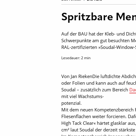
Spritzbare Me
Auf der BAU hat der Kleb- und Dicht
Schwerpunkte am gut besuchten Mess
RAL-zertifizierten »Soudal-Window-
Lesedauer:
2
min
Von Jan RiekenDie luftdichte Abdic
oder Folien und kann auch auf feu
Soudal – zusätzlich zum Bereich
Da
mit viel Wachstums-
potenzial.
Mit dem neuen Kompetenzbereich Fl
Fliesenflächen weiter forcieren. Da
High Tack Clear« härtet glasklar aus
cm² laut Soudal der derzeit stärks