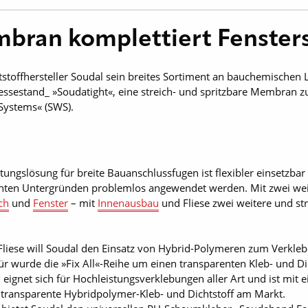
mbran komplettiert Fenste
stoffhersteller Soudal sein breites Sortiment an bauchemischen 
estand_ »Soudatight«, eine streich- und spritzbare Membran zur 
Systems« (SWS).
htungslösung für breite Bauanschlussfugen ist flexibler einsetzb
chten Untergründen problemlos angewendet werden. Mit zwei wei
ch
und
Fenster
– mit
Innenausbau
und Fliese zwei weitere und st
iese will Soudal den Einsatz von Hybrid-Polymeren zum Verkleb
für wurde die »Fix All«-Reihe um einen transparenten Kleb- und Dic
, eignet sich für Hochleistungsverklebungen aller Art und ist mit 
te transparente Hybridpolymer-Kleb- und Dichtstoff am Markt.