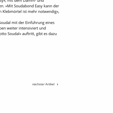
asy«, mit dem Dämm- und
en. »Mit Soudabond Easy kann der
n Klebmörtel ist mehr notwendig«,
Soudal mit der Einführung eines
n weiter intensiviert und
to Soudal« auftritt, gibt es dazu
nächster Artikel