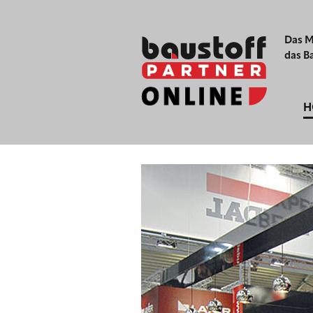
Das M
das B
H