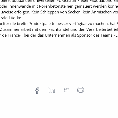
bietet Soudal den universellen PU-Schaumkleber »Soudabond E
t oder Innenwände mit Porenbetonsteinen gemauert werden könn
uweise erfolgen. Kein Schleppen von Säcken, kein Anmischen vo
rald Lüdtke.
iter die breite Produktpalette besser verfügbar zu machen, hat 
usammenarbeit mit dem Fachhandel und den Verarbeiterbetriebe
r de France«, bei der das Unternehmen als Sponsor des Teams »Lot