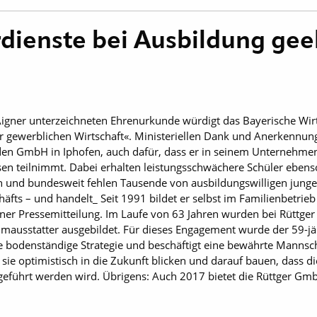
rdienste bei Ausbildung ge
e Aigner unterzeichneten Ehrenurkunde würdigt das Bayerische Wi
r gewerblichen Wirtschaft«. Ministeriellen Dank und Anerkennung 
den GmbH in Iphofen, auch dafür, dass er in seinem Unternehmen
sen teilnimmt. Dabei erhalten leistungsschwächere Schüler eben
en und bundesweit fehlen Tausende von ausbildungswilligen jung
fts – und handelt_ Seit 1991 bildet er selbst im Familienbetrieb
ner Pressemitteilung. Im Laufe von 63 Jahren wurden bei Rüttger 
aumausstatter ausgebildet. Für dieses Engagement wurde der 59-
ne bodenständige Strategie und beschäftigt eine bewährte Mannsch
e optimistisch in die Zukunft blicken und darauf bauen, dass d
eführt werden wird. Übrigens: Auch 2017 bietet die Rüttger Gmb