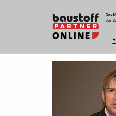
Das M
das B
H