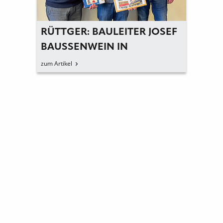
RÜTTGER: BAULEITER JOSEF
BAUSSENWEIN IN R
UHESTAND V
zum Artikel
ERABSCHIEDET