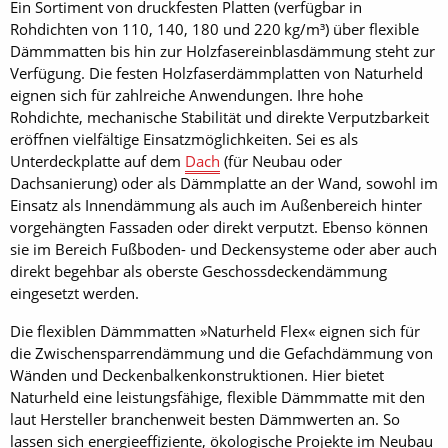
Ein Sortiment von druckfesten Platten (verfügbar in
Rohdichten von 110, 140, 180 und 220 kg/m³) über flexible
Dämmmatten bis hin zur Holzfasereinblasdämmung steht zur
Verfügung. Die festen Holzfaserdämmplatten von Naturheld
eignen sich für zahlreiche Anwendungen. Ihre hohe
Rohdichte, mechanische Stabilität und direkte Verputzbarkeit
eröffnen vielfältige Einsatzmöglichkeiten. Sei es als
Unterdeckplatte auf dem
Dach
(für Neubau oder
Dachsanierung) oder als Dämmplatte an der Wand, sowohl im
Einsatz als Innendämmung als auch im Außenbereich hinter
vorgehängten Fassaden oder direkt verputzt. Ebenso können
sie im Bereich Fußboden- und Deckensysteme oder aber auch
direkt begehbar als oberste Geschossdeckendämmung
eingesetzt werden.
Die flexiblen Dämmmatten »Naturheld Flex« eignen sich für
die Zwischensparrendämmung und die Gefachdämmung von
Wänden und Deckenbalkenkonstruktionen. Hier bietet
Naturheld eine leistungsfähige, flexible Dämmmatte mit den
laut Hersteller branchenweit besten Dämmwerten an. So
lassen sich energieeffiziente, ökologische Projekte im Neubau