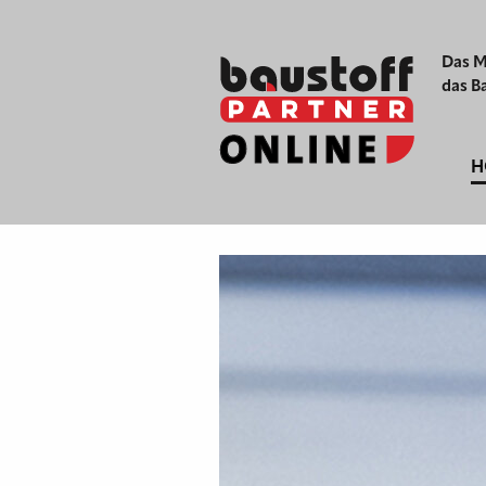
Das M
das B
H