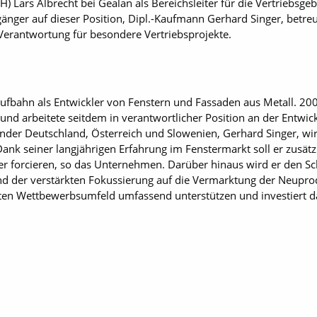
(FH) Lars Albrecht bei Gealan als Bereichsleiter für die Vertriebsg
änger auf dieser Position, Dipl.-Kaufmann Gerhard Singer, betreut
erantwortung für besondere Vertriebsprojekte.
aufbahn als Entwickler von Fenstern und Fassaden aus Metall. 200
nd arbeitete seitdem in verantwortlicher Position an der Entwick
änder Deutschland, Österreich und Slowenien, Gerhard Singer, wird
ank seiner langjährigen Erfahrung im Fenstermarkt soll er zusä
ter forcieren, so das Unternehmen. Darüber hinaus wird er den S
d der verstärkten Fokussierung auf die Vermarktung der Neuprod
en Wettbewerbsumfeld umfassend unterstützen und investiert da