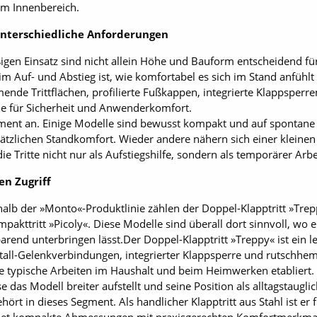
im Innenbereich.
unterschiedliche Anforderungen
ßigen Einsatz sind nicht allein Höhe und Bauform entscheidend f
eim Auf- und Abstieg ist, wie komfortabel es sich im Stand anfühlt
mende Trittflächen, profilierte Fußkappen, integrierte Klappsper
le für Sicherheit und Anwenderkomfort.
ment an. Einige Modelle sind bewusst kompakt und auf spontane 
ätzlichen Standkomfort. Wieder andere nähern sich einer kleinen
die Tritte nicht nur als Aufstiegshilfe, sondern als temporärer Arbe
en Zugriff
b der »Monto«-Produktlinie zählen der Doppel-Klapptritt »Treppy
pakttritt »Picoly«. Diese Modelle sind überall dort sinnvoll, wo ei
arend unterbringen lässt.Der Doppel-Klapptritt »Treppy« ist ein le
etall-Gelenkverbindungen, integrierter Klappsperre und rutschhe
ele typische Arbeiten im Haushalt und beim Heimwerken etabliert.
 das Modell breiter aufstellt und seine Position als alltagstaugli
ört in dieses Segment. Als handlicher Klapptritt aus Stahl ist er 