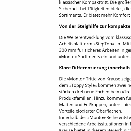
klassischer Kompakttritt. Die größ
Sicherheit bei Tätigkeiten bietet, 
Sortiments. Er bietet mehr Komfort
Von der Steighilfe zur kompakte
Die Weiterentwicklung vom klassisch
Arbeitsplattform »StepTop«. Im Mitt
300 mm für sicheres Arbeiten in ge
»Monto«-Sortiments ein und unterstr
Klare Differenzierung innerhalb
Die »Monto«-Tritte von Krause zeig
dem »Toppy Style« kommen zwei neu
stärken drei neue Farben beim »Trep
Produktfamilien. Hinzu kommen fun
Matten und Fußkappen, unterschiedl
Vorteile eloxierter Oberflächen.
Innerhalb der »Monto«-Reihe entsteh
verschiedene Arbeitssituationen i
Krause bietet in diesem Bereich n