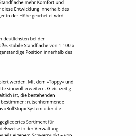
e Standfläche mehr Komfort und
ür diese Entwicklung innerhalb des
er in der Höhe gearbeitet wird.
m deutlichsten bei der
oße, stabile Standfläche von 1 100 x
genständige Position innerhalb des
zipiert werden. Mit dem »Toppy« und
 sinnvoll erweitern. Gleichzeitig
tlich ist, die bestehenden
lar bestimmen: rutschhemmende
as »RollStop«-System oder die
gegliedertes Sortiment für
elsweise in der Verwaltung.
jeweils eigenem Schwerpunkt – von