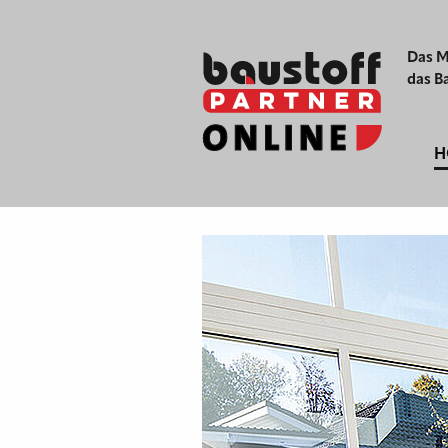
Das M
das B
H