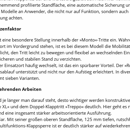
emmend profilierte Standfläche, eine automatische Sicherung un
de Modelle an Anwender, die nicht nur auf Funktion, sondern auch 
ung achten.
tzenfaktor
t eine besondere Stellung innerhalb der »Monto«-Tritte ein. Wäh
t im Vordergrund stehen, ist es bei diesem Modell die Mobilitä
licht, den Tritt leicht zu bewegen und flexibel an wechselnden Ei
cheren und stabilen Stand zu verzichten.
r Einsatzort häufig wechselt, ist das ein spürbarer Vorteil. Der »
ablauf unterstützt und nicht nur den Aufstieg erleichtert. In di
mt sieben Varianten.
ehrenden Arbeiten
und je länger man darauf steht, desto wichtiger werden konstruktiv
 XL« und dem Doppel-Klapptritt »Treppo« deutlich. Hier geht es n
 eine insgesamt stärker arbeitsorientierte Ausführung.
lar. Mit seiner großen oberen Standfläche, 125 mm tiefen, ruts
ltifunktions-Klappsperre ist er deutlich stärker auf wiederkehren