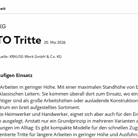
heit
KG
 Tritte
20. Mai 2026
quelle: KRAUSE-Werk GmbH & Co. KG
ufigen Einsatz
r Arbeiten in geringer Höhe. Mit einer maximalen Standhöhe von b
assischen Leitern. Sie kommen überall dort zum Einsatz, wo ein s
chtiger sind als große Arbeitshöhen oder ausladende Konstruktion
trum ein breit aufgestelltes Sortiment.
rte Heimwerker und Handwerker, eignet sich aber auch für den Ein
 ausgelegt. Anstatt nur ein Grundprinzip in mehreren Varianten a
ngen im Alltag: Es gibt kompakte Modelle für den schnellen Zugr
ntierte Tritte für längere Arbeiten in geringer Höhe und Ausführu