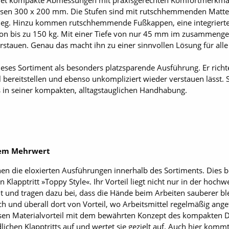
ndet kompakte Abmessungen mit praxisgerechten Komfortmerkmal
essen 300 x 200 mm. Die Stufen sind mit rutschhemmenden Matten
tieg. Hinzu kommen rutschhemmende Fußkappen, eine integrierte 
on bis zu 150 kg. Mit einer Tiefe von nur 45 mm im zusammengek
stauen. Genau das macht ihn zu einer sinnvollen Lösung für alle 
ieses Sortiment als besonders platzsparende Ausführung. Er richt
ll bereitstellen und ebenso unkompliziert wieder verstauen lässt. 
 in seiner kompakten, alltagstauglichen Handhabung.
hem Mehrwert
 die eloxierten Ausführungen innerhalb des Sortiments. Dies be
 Klapptritt »Toppy Style«. Ihr Vorteil liegt nicht nur in der hochw
t und tragen dazu bei, dass die Hände beim Arbeiten sauberer ble
ch und überall dort von Vorteil, wo Arbeitsmittel regelmäßig ang
esen Materialvorteil mit dem bewährten Konzept des kompakten D
dlichen Klapptritts auf und wertet sie gezielt auf. Auch hier kom