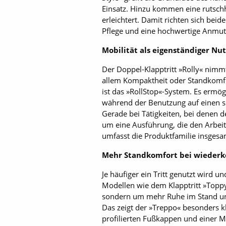
Einsatz. Hinzu kommen eine rutschh
erleichtert. Damit richten sich bei
Pflege und eine hochwertige Anmut
Mobilität als eigenständiger Nu
Der Doppel-Klapptritt »Rolly« nimm
allem Kompaktheit oder Standkomfor
ist das »RollStop«-System. Es ermög
während der Benutzung auf einen si
Gerade bei Tätigkeiten, bei denen de
um eine Ausführung, die den Arbeits
umfasst die Produktfamilie insgesa
Mehr Standkomfort bei wiederk
Je häufiger ein Tritt genutzt wird 
Modellen wie dem Klapptritt »Toppy
sondern um mehr Ruhe im Stand und
Das zeigt der »Treppo« besonders k
profilierten Fußkappen und einer Mu