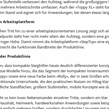
ere Stufentiefe verbessert den Aufstieg, während die großzügiger
die mehrere Arbeitsschritte umfassen. Auch der »Toppy XL« steht f
 im Stand und eignet sich für Anwendungen, bei denen etwas läng
n Arbeitsplattform
en Tritt hin zu einer arbeitsplatzorientierten Lösung zeigt sich a
elpunkt steht hier nicht mehr allein der Aufstieg, sondern eine gr
ringer Höhe. Damit nimmt die Arbeitsplattform »StepTop« eine ei
eicht die funktionale Bandbreite der Produktlinie.
 der Produktlinie
en, dass kompakte Steighilfen heute deutlich differenzierter kon
e Modelle hinzu, die das Segment der kompakten Innenraumtritte
py« sowie eine neue Farbe beim »Rolly«, der in zwei Größen erhäl
ktionale Unterschiede, die den praktischen Nutzen im Alltag k
iche Standflächen, größere Stufentiefen, mobile Konzepte wie d
t so kein loses Nebeneinander einzelner Tritte, sondern ein klar 
n Haushalt, Heimwerk, handwerksnahen Anwendungen sowie beispi
icht einfach mehrere Größen, sondern durchdachte Lösungen mit 