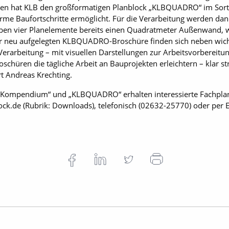
Jahren hat KLB den großformatigen Planblock „KLBQUADRO“ im Sort
me Baufortschritte ermöglicht. Für die Verarbeitung werden dan
ben vier Planelemente bereits einen Quadratmeter Außenwand, wo
 der neu aufgelegten KLBQUADRO-Broschüre finden sich neben wi
Verarbeitung – mit visuellen Darstellungen zur Arbeitsvorbereitu
chüren die tägliche Arbeit an Bauprojekten erleichtern – klar st
rt Andreas Krechting.
Kompendium“ und „KLBQUADRO“ erhalten interessierte Fachplaner
ck.de (Rubrik: Downloads), telefonisch (02632-25770) oder per E