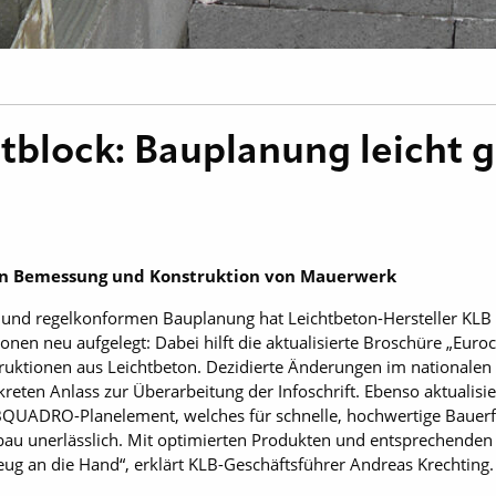
tblock: Bauplanung leicht
rn Bemessung und Konstruktion von Mauerwerk
n und regelkonformen Bauplanung hat Leichtbeton-Hersteller KLB
ionen neu aufgelegt: Dabei hilft die aktualisierte Broschüre „Eu
ktionen aus Leichtbeton. Dezidierte Änderungen im nationalen
reten Anlass zur Überarbeitung der Infoschrift. Ebenso aktualisi
UADRO-Planelement, welches für schnelle, hochwertige Bauerfolg
bau unerlässlich. Mit optimierten Produkten und entsprechenden
eug an die Hand“, erklärt KLB-Geschäftsführer Andreas Krechting.