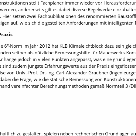
truktionen stellt Fachplaner immer wieder vor Herausforderung
nt werden, andererseits gilt es dabei diverse Regelwerke einzuhalt
Hier setzen zwei Fachpublikationen des renommierten Baustoffhe
igen auf, wie sich die gestellten Anforderungen mit intelligenten 
Praxis
ode 6“-Norm im Jahr 2012 hat KLB Klimaleichtblock dazu sein g
nden seither als nützliche Bemessungshilfe für Mauerwerks-Kons
Anhänge jedoch in vielen Punkten angepasst, was eine grundleg
e sind zudem jüngste Erfahrungswerte aus der Praxis eingeflossen:
ise von Univ.-Prof. Dr.-Ing. Carl-Alexander Graubner (Ingenieurg
dabei die Frage, wie die statische Bemessung von Konstruktionen
anhand vereinfachter Berechnungsmethoden gemäß Normteil 3 (DI
haftlich zu gestalten, spielen neben rechnerischen Grundlagen a