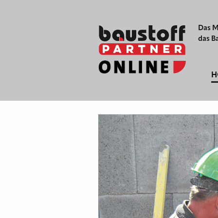
Das M
das B
H