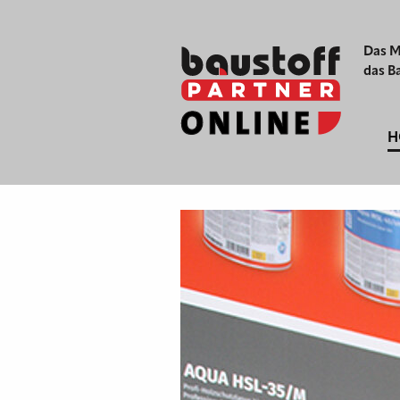
Das M
das B
H