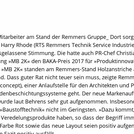
Mitarbeiter am Stand der Remmers Gruppe_ Dort sorgt
mit Harry Rhode (RTS Remmers Technik Service Industri
usgelassene Stimmung. Die hatte auch PR-Chef Chris
ung »MB 2K« den BAKA-Preis 2017 für »Produktinnov
»MB 2K« standen am Remmers-Stand Holzanstriche a
. Dass guter Rat nicht teuer sein muss, zeigte Remm
concept), einer Anlaufstelle für den Architekten und
enbeschichtungssysteme geht. Der neue Markenauftr
wurde laut Behrens sehr gut aufgenommen. Insbesond
»Baustofftechnik« nicht im Geringsten. »Dazu kommt,
eredelungsprodukte haben, so dass der Begriff imm
 Farbe Rot sowie das neue Layout seien positiv auf
Fazit positiv ausfällt.