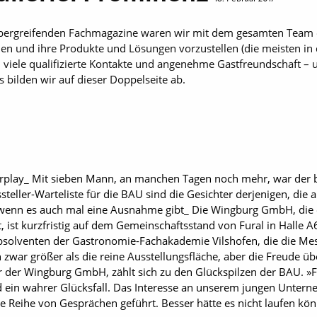
übergreifenden Fachmagazine waren wir mit dem gesamten Team
en und ihre Produkte und Lösungen vorzustellen (die meisten in d
 viele qualifizierte Kontakte und angenehme Gastfreundschaft – 
 bilden wir auf dieser Doppelseite ab.
play_ Mit sieben Mann, an manchen Tagen noch mehr, war der
steller-Warteliste für die BAU sind die Gesichter derjenigen, die
enn es auch mal eine Ausnahme gibt_ Die Wingburg GmbH, die e
, ist kurzfristig auf dem Gemeinschaftsstand von Fural in Hall
bsolventen der Gastronomie-Fachakademie Vilshofen, die die Mess
 zwar größer als die reine Ausstellungsfläche, aber die Freude ü
r der Wingburg GmbH, zählt sich zu den Glückspilzen der BAU. »
ein wahrer Glücksfall. Das Interesse an unserem jungen Untern
e Reihe von Gesprächen geführt. Besser hätte es nicht laufen kö