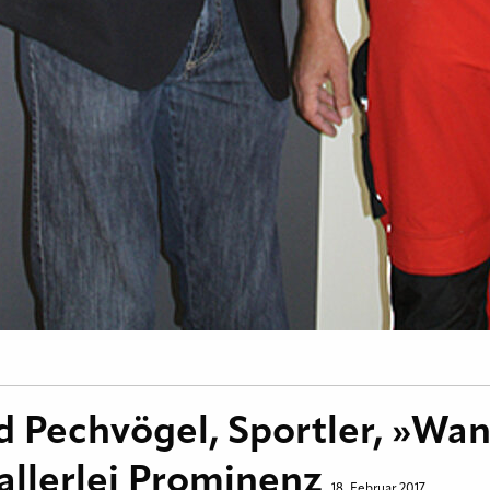
d Pechvögel, Sportler, »Wa
allerlei Prominenz
18. Februar 2017