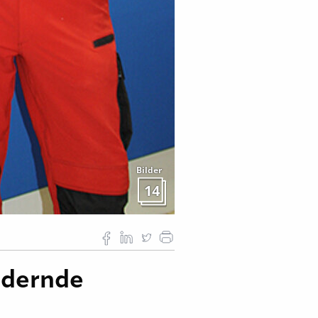
Bilder
14
ndernde