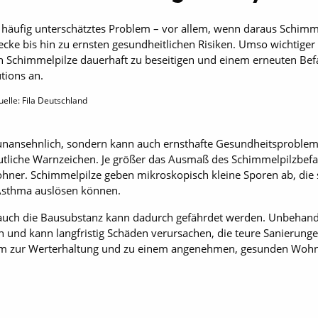
 häufig unterschätztes Problem – vor allem, wenn daraus Schimme
 bis hin zu ernsten gesundheitlichen Risiken. Umso wichtiger ist
n Schimmelpilze dauerhaft zu beseitigen und einem erneuten Befa
tions an.
uelle: Fila Deutschland
unansehnlich, sondern kann auch ernsthafte Gesundheitsprobleme
tliche Warnzeichen. Je größer das Ausmaß des Schimmelpilzbefalls
hner. Schimmelpilze geben mikroskopisch kleine Sporen ab, die s
Asthma auslösen können.
auch die Bausubstanz kann dadurch gefährdet werden. Unbehandel
und kann langfristig Schäden verursachen, die teure Sanierunge
m zur Werterhaltung und zu einem angenehmen, gesunden Wohn