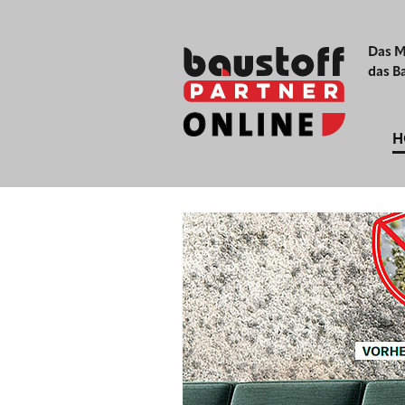
Das M
das B
H