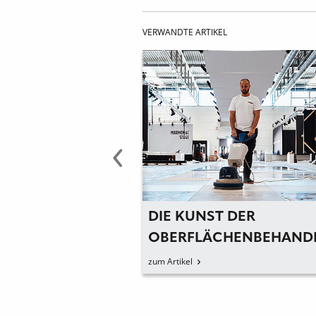
VERWANDTE ARTIKEL
NST DER
EFFIZIENZPLUS FÜR 
LÄCHENBEHANDLUNG
FRÜHJAHRSSERVICE 
GALABAU
zum Artikel