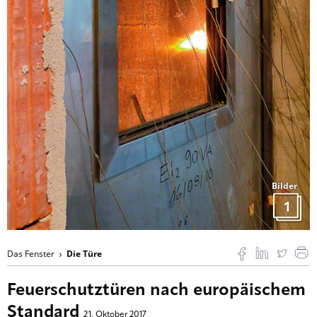
Bilder
1
Das Fenster
Die Türe
Feuerschutztüren nach europäischem
Standard
21. Oktober 2017