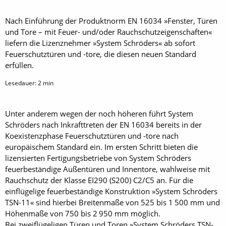
Nach Einführung der Produktnorm EN 16034 »Fenster, Türen
und Tore – mit Feuer- und/oder Rauchschutzeigenschaften«
liefern die Lizenznehmer »System Schröders« ab sofort
Feuerschutztüren und -tore, die diesen neuen Standard
erfüllen.
Lesedauer:
2
min
Unter anderem wegen der noch höheren führt System
Schröders nach Inkrafttreten der EN 16034 bereits in der
Koexistenzphase Feuerschutztüren und -tore nach
europäischem Standard ein. Im ersten Schritt bieten die
lizensierten Fertigungsbetriebe von System Schröders
feuerbeständige Außentüren und Innentore, wahlweise mit
Rauchschutz der Klasse EI290 (S200) C2/C5 an. Für die
einflügelige feuerbeständige Konstruktion »System Schröders
TSN-11« sind hierbei Breitenmaße von 525 bis 1 500 mm und
Höhenmaße von 750 bis 2 950 mm möglich.
Bei zweiflügeligen Türen und Toren »System Schröders TSN-