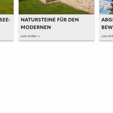
SEE:
NATURSTEINE FÜR DEN
ABG
MODERNEN
BEW
WELLNESSGARTEN
GRÜ
zum Artikel
zum Arti