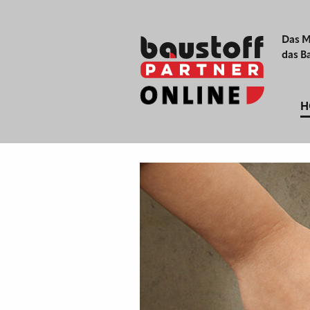
Das M
das B
H