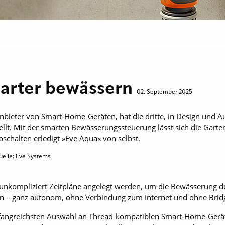
arter bewässern
02. September 2025
nbieter von Smart-Home-Geräten, hat die dritte, in Design und A
llt. Mit der smarten Bewässerungssteuerung lässt sich die Garte
Abschalten erledigt »Eve Aqua« von selbst.
uelle: Eve Systems
 unkompliziert Zeitpläne angelegt werden, um die Bewässerung d
en – ganz autonom, ohne Verbindung zum Internet und ohne Bri
umfangreichsten Auswahl an Thread-kompatiblen Smart-Home-Gerä