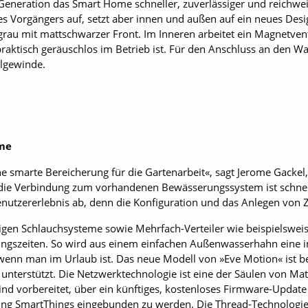
Generation das Smart Home schneller, zuverlässiger und reichwe
es Vorgängers auf, setzt aber innen und außen auf ein neues Desi
rau mit mattschwarzer Front. Im Inneren arbeitet ein Magnetventi
raktisch geräuschlos im Betrieb ist. Für den Anschluss an den Wa
llgewinde.
eme
eine smarte Bereicherung für die Gartenarbeit«, sagt Jerome Gack
die Verbindung zum vorhandenen Bewässerungssystem ist schnell 
nutzererlebnis ab, denn die Konfiguration und das Anlegen von Ze
ngigen Schlauchsysteme sowie Mehrfach-Verteiler wie beispielswe
ungszeiten. So wird aus einem einfachen Außenwasserhahn eine i
wenn man im Urlaub ist. Das neue Modell von »Eve Motion« ist ber
 unterstützt. Die Netzwerktechnologie ist eine der Säulen von 
ind vorbereitet, über ein künftiges, kostenloses Firmware-Updat
ung SmartThings eingebunden zu werden. Die Thread-Technologi