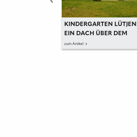
UTZ FÜR
KINDERGARTEN LÜTJEN
RTEN UND
EIN DACH ÜBER DEM
ER
KINDERLACHEN
zum Artikel