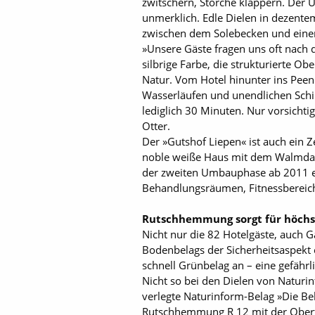
zwitschern, Störche klappern. Der 
unmerklich. Edle Dielen in dezente
zwischen dem Solebecken und einem
»Unsere Gäste fragen uns oft nach d
silbrige Farbe, die strukturierte Ob
Natur. Vom Hotel hinunter ins Peene
Wasserläufen und unendlichen Schil
lediglich 30 Minuten. Nur vorsichti
Otter.
Der »Gutshof Liepen« ist auch ein 
noble weiße Haus mit dem Walmdac
der zweiten Umbauphase ab 2011 en
Behandlungsräumen, Fitnessbereich
Rutschhemmung sorgt für höchst
Nicht nur die 82 Hotelgäste, auch 
Bodenbelags der Sicherheitsaspekt 
schnell Grünbelag an – eine gefährl
Nicht so bei den Dielen von Naturin
verlegte Naturinform-Belag »Die B
Rutschhemmung R 12 mit der Oberfläc