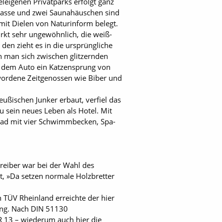
leigenen Privatparks erfolgt ganz
rrasse und zwei Saunahäuschen sind
it Dielen von Naturinform belegt.
irkt sehr ungewöhnlich, die weiß-
 den zieht es in die ursprüngliche
nn man sich zwischen glitzernden
t dem Auto ein Katzensprung von
gewordene Zeitgenossen wie Biber und
ußischen Junker erbaut, verfiel das
sein neues Leben als Hotel. Mit
Bad mit vier Schwimmbecken, Spa-
reiber war bei der Wahl des
t, »Da setzen normale Holzbretter
 TÜV Rheinland erreichte der hier
ung. Nach DIN 51130
 R 13 – wiederum auch hier die