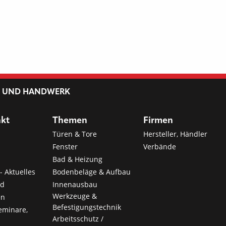
L UND HANDWERK
nkt
Themen
Firmen
Türen & Tore
Hersteller, Händler
Fenster
Verbände
Bad & Heizung
- Aktuelles
Bodenbeläge & Aufbau
nd
Innenausbau
Werkzeuge &
en
Befestigungstechnik
eminare,
Arbeitsschutz /