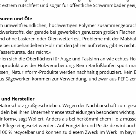
it extrem rutschfest und sogar für öffentliche Schwimmbäder geei
suren und Öle
em umweltfreundlichen, hochwertigen Polymer zusammengebracht. 
ndwerkstoffs, der gerade bei gewerblich genutzten großen Flächen
ind ohne Lasieren oder Ölen wetterfest. Probleme mit der Maßhalt
 bei unbehandeltem Holz mit den Jahren auftreten, gibt es nicht. 
asserbürste, das reicht.«
len sich die Oberflächen für Auge und Tastsinn an wie echtes Ho
enprodukt aus der Holzverarbeitung. Beim Barfußlaufen spürt m
issen_ Naturinform-Produkte werden nachhaltig produziert. Kein 
aus Sägewerken kommen zur Verwendung, und zwar aus PEFC-zerti
 und Hersteller
Naturschutz großgeschrieben: Wegen der Nachbarschaft zum gesc
andeln bei ihren Unternehmensentscheidungen besonders wichtig.
inform«, sagt Wollert. Anders als bei herkömmlichem Holz müsse
Pflege eingesetzt werden. Auf Fungizide und Pestizide wird auch 
 100 % recycelbar und können zu diesem Zweck im Werk im bayr