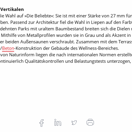
 Vertikalen
ie Wahl auf »Die Beliebte«: Sie ist mit einer Stärke von 27 mm fü
ben. Passend zur Architektur fiel die Wahl in Liepen auf den Fa
ehnten Parks mit uraltem Baumbestand breiten sich die Dielen n
Mithilfe von Metallprofilen wurden sie in Grau und als Akzent i
er beiden Außensaunen verschraubt. Zusammen mit dem Terrass
/
Beton
-Konstruktion der Gebäude des Wellness-Bereiches.
e von Naturinform liegen die nach internationalen Normen erstel
ntinuierlich Qualitätskontrollen und Belastungstests unterzogen, d