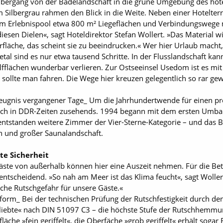
Übergang von der Badelandschaft in die grüne Umgebung des hote
m Silbergrau rahmen den Blick in die Weite. Neben einer Hotelte
 Erlebnispool etwa 800 m² Liegeflächen und Verbindungswege m
iesen Dielen«, sagt Hoteldirektor Stefan Wollert. »Das Material w
erfläche, das scheint sie zu beeindrucken.« Wer hier Urlaub macht,
tal sind es nur etwa tausend Schritte. In der Flusslandschaft ka
fflächen wunderbar verlieren. Zur Ostseeinsel Usedom ist es mi
g sollte man fahren. Die Wege hier kreuzen gelegentlich so rar 
Zeugnis vergangener Tage_ Um die Jahrhundertwende für einen pre
h in DDR-Zeiten zusehends. 1994 begann mit dem ersten Umbau 
tstanden weitere Zimmer der Vier-Sterne-Kategorie – und das 
 und großer Saunalandschaft.
e Sicherheit
Gäste von außerhalb können hier eine Auszeit nehmen. Für die Bet
entscheidend. »So nah am Meer ist das Klima feucht«, sagt Woller
iche Rutschgefahr für unsere Gäste.«
form_ Bei der technischen Prüfung der Rutschfestigkeit durch den
eliebte« nach DIN 51097 C3 – die höchste Stufe der Rutschhemm
he »fein geriffelt«, die Oberfäche »grob geriffelt« erhält sogar