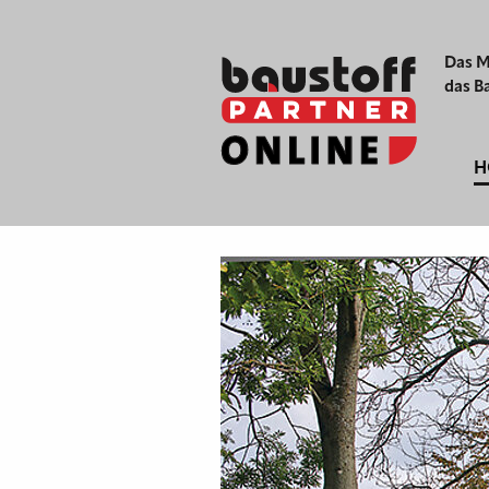
Das M
das B
H