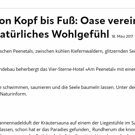
n Kopf bis Fuß: Oase verei
natürliches Wohlgefühl
18. März 2017
chen Peenetals, zwischen kühlen Kiefernwäldern, glitzernden See
endebau beherbergt das Vier-Sterne-Hotel »Am Peenetal« mit ein
e schwimmen, saunieren und die Seele baumeln lassen. Unter de
 Naturinform.
Tannennadelduft der Kräutersauna auf einem der Liegestühle im 
 lassen, schon hat er das Paradies gefunden_ Rundherum die kno