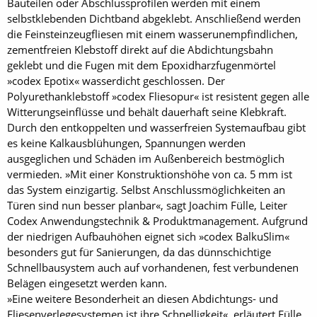
Bauteilen oder Abschlussprofilen werden mit einem
selbstklebenden Dichtband abgeklebt. Anschließend werden
die Feinsteinzeugfliesen mit einem wasserunempfindlichen,
zementfreien Klebstoff direkt auf die Abdichtungsbahn
geklebt und die Fugen mit dem Epoxidharzfugenmörtel
»codex Epotix« wasserdicht geschlossen. Der
Polyurethanklebstoff »codex Fliesopur« ist resistent gegen alle
Witterungseinflüsse und behält dauerhaft seine Klebkraft.
Durch den entkoppelten und wasserfreien Systemaufbau gibt
es keine Kalkausblühungen, Spannungen werden
ausgeglichen und Schäden im Außenbereich bestmöglich
vermieden. »Mit einer Konstruktionshöhe von ca. 5 mm ist
das System einzigartig. Selbst Anschlussmöglichkeiten an
Türen sind nun besser planbar«, sagt Joachim Fülle, Leiter
Codex Anwendungstechnik & Produktmanagement. Aufgrund
der niedrigen Aufbauhöhen eignet sich »codex BalkuSlim«
besonders gut für Sanierungen, da das dünnschichtige
Schnellbausystem auch auf vorhandenen, fest verbundenen
Belägen eingesetzt werden kann.
»Eine weitere Besonderheit an diesen Abdichtungs- und
Fliesenverlegesystemen ist ihre Schnelligkeit«, erläutert Fülle.