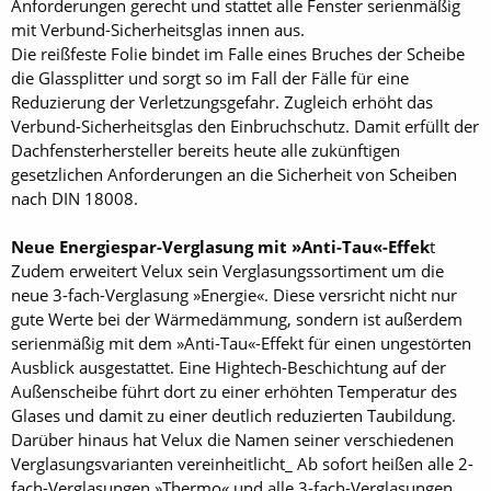
Anforderungen gerecht und stattet alle Fenster serienmäßig
mit Verbund-­Sicherheitsglas innen aus.
Die reißfeste Folie bindet im Falle eines Bruches der Scheibe
die Glassplitter und sorgt so im Fall der Fälle für eine
Reduzierung der Verletzungsgefahr. Zugleich erhöht das
Verbund-­Sicherheitsglas den Einbruchschutz. Damit erfüllt der
Dachfensterhersteller bereits heute alle zukünftigen
gesetzlichen Anforderungen an die Sicherheit von Scheiben
nach DIN 18008.
Neue Energiespar-Verglasung mit »Anti-Tau«-Effek
t
Zudem erweitert Velux sein Verglasungssortiment um die
neue 3-fach-Verglasung »Energie«. Diese versricht nicht nur
gute Werte bei der Wärmedämmung, sondern ist außerdem
serienmäßig mit dem »Anti-Tau«-Effekt für einen ungestörten
Ausblick ausgestattet. Eine Hightech-Beschichtung auf der
Außenscheibe führt dort zu einer erhöhten Temperatur des
Glases und damit zu einer deutlich reduzierten Taubildung.
Darüber hinaus hat Velux die Namen seiner verschiedenen
Verglasungsvarianten vereinheitlicht_ Ab sofort heißen alle 2-
fach-Verglasungen »Thermo« und alle 3-fach-Verglasungen