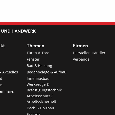
L UND HANDWERK
nkt
Themen
Firmen
Türen & Tore
Hersteller, Händler
Fenster
Verbände
Bad & Heizung
- Aktuelles
Bodenbeläge & Aufbau
nd
Innenausbau
Werkzeuge &
en
Befestigungstechnik
eminare,
Arbeitsschutz /
Arbeitssicherheit
Dach & Holzbau
Fassade