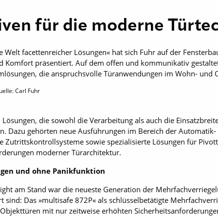
iven für die moderne Türte
Welt facettenreicher Lösungen« hat sich Fuhr auf der Fensterba
und Komfort präsentiert. Auf dem offen und kommunikativ gestalt
mlösungen, die anspruchsvolle Türanwendungen im Wohn- und O
elle: Carl Fuhr
n Lösungen, die sowohl die Verarbeitung als auch die Einsatzbre
ern. Dazu gehörten neue Ausführungen im Bereich der Automatik-
te Zutrittskontrollsysteme sowie spezialisierte Lösungen für Pi
orderungen moderner Türarchitektur.
gen und ohne Panikfunktion
ight am Stand war die neueste Generation der Mehrfachverriegel
t sind: Das »multisafe 872P« als schlüsselbetätigte Mehrfachver
r Objekttüren mit nur zeitweise erhöhten Sicherheitsanforderung