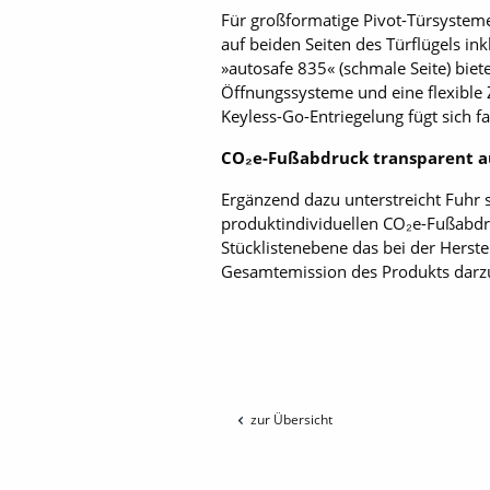
Für großformatige Pivot-Türsystem
auf beiden Seiten des Türflügels in
»autosafe 835« (schmale Seite) biet
Öffnungssysteme und eine flexible 
Keyless-Go-Entriegelung fügt sich f
CO₂e-Fußabdruck transparent 
Ergänzend dazu unterstreicht Fuhr 
produktindividuellen CO₂e-Fußabdruc
Stücklistenebene das bei der Hers
Gesamtemission des Produkts darzu
zur Übersicht