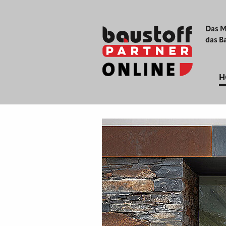
Das M
das B
H