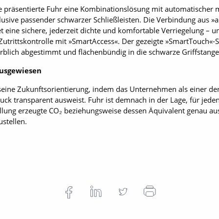
e präsentierte Fuhr eine Kombinationslösung mit automatischer 
klusive passender schwarzer Schließleisten. Die Verbindung aus »a
et eine sichere, jederzeit dichte und komfortable Verriegelung – 
Zutrittskontrolle mit »SmartAccess«. Der gezeigte »SmartTouch«-
arblich abgestimmt und flächenbündig in die schwarze Griffstange
ausgewiesen
seine Zukunftsorientierung, indem das Unternehmen als einer der
k transparent ausweist. Fuhr ist demnach in der Lage, für jeden A
tellung erzeugte CO₂ beziehungsweise dessen Äquivalent genau a
stellen.