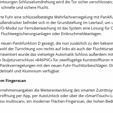
intourigen Schlüsselumdrehung wird die Tür sicher verschlossen;
 schnelle und sichere Flucht.
te Fuhr eine schlüsselbetätigte Mehrfachverriegelung mit Panikfu
ßendrücker befindet sich in der Grundstellung im Leerlauf, um u
I/O-Modul zur Fernüberwachung ist das System eine Lösung für 
r Fluchtwegsicherungsanlagen oder Einbruchmeldeanlagen.
neuen Panikfunktion D gezeigt, die nun zusätzlich zu den bekan
owohl der Türrichtung von rechts auf links als auch der Fluchttürs
. Präsentiert wurde das vielseitige Automatik-Schloss außerdem mi
Stulptürverschluss »846PVC« für zweiflügelige Kunststofftüren 
e Panikverriegelungen mit den neuen Fuhr-Fluchttürbeschlägen. D
Edelstahl und Aluminium verfügbar.
em Fingerscan
rnehmensangaben die Weiterentwicklung des smarten Zutrittssy
 Türöffnung per App, per AutoUnlock oder über die »SmartTouch«
ss multiscan«, ein moderner Flächen-Fingerscan, der hohen Be