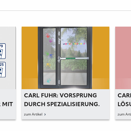
CARL FUHR: VORSPRUNG
CAR
 MIT
DURCH SPEZIALISIERUNG.
LÖS
K
INN
zum Artikel
zum Arti
GEN
TÜR