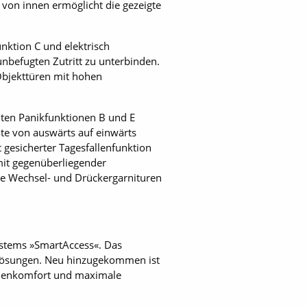
 von innen ermöglicht die gezeigte
nktion C und elektrisch
nbefugten Zutritt zu unterbinden.
Objekttüren mit hohen
nten Panikfunktionen B und E
eite von auswärts auf einwärts
t gesicherter Tagesfallenfunktion
mit gegenüberliegender
ie Wechsel- und Drückergarnituren
stems »SmartAccess«. Das
-Lösungen. Neu hinzugekommen ist
dienkomfort und maximale