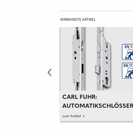
VERWANDTE ARTIKEL
: ECHTE
CARL FUHR:
AFT FÜR
AUTOMATIKSCHLÖSSER
LUNGSLÖSUNGEN
»DUOSECURE«-TECHNI
zum Artikel
FÜR ALLE ANWENDUN