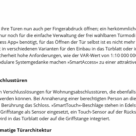
ihre Türen nun auch per Fingerabdruck öffnen; ein herkömmlicher
nur noch für die einfache Verwaltung der frei wählbaren Türmod
s App« benötigt, für das Öffnen der Tür selbst ist es nicht mehr 
st in verschiedenen Varianten für den Einbau in das Türblatt oder i
Sicherheit hohe Anforderungen, wie der VAR-Wert von 1:10 000 00
modulare Systemgedanke machen »SmartAccess« zu einer attrakti
chlusstüren
 Verschlusslösungen für Wohnungsabschlusstüren, die ebenfalls m
erden können. Bei Annäherung einer berechtigten Person an die
bei Berührung das Schloss. »SmartTouch«-Beschläge stehen in Edel
riffstange als Sensor eingesetzt, ein Touch-Sensor auf der Rücks
d in das Türblatt oder auf die Griffstange integriert.
rmatige Türarchitektur