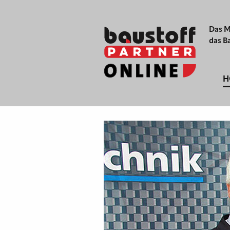
Das M
das B
H