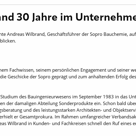
and 30 Jahre im Unterneh
nte Andreas Wilbrand, Geschäftsführer der Sopro Bauchemie, auf
blicken.
einem Fachwissen, seinem persönlichen Engagement und seiner w
e Geschicke der Sopro geprägt und zum anhaltenden Erfolg des
 Studium des Bauingenieurwesens im September 1983 in das Unt
en der damaligen Abteilung Sonderprodukte ein. Schon bald übe
beratung und des leistungsstarken Architekten- und Objektserv
hielt er Gesamtprokura. Im Rahmen umfangreicher Verbandsakti
eas Wilbrand in Kunden- und Fachkreisen schnell den Ruf eines 