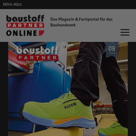
Mini-Abo
dieProfitester
Das Magazin & Fachportal für
das
Bauhandwerk
ONLINE-MAGAZIN