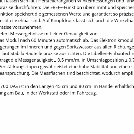
ul lassen sich laut Herstellerangaben Winkelmessungen und -anw
räzise durchführen: Die »REF«-Funktion übernimmt und speichert
nktion speichert die gemessenen Werte und garantiert so präzis
lecht einsehbar sind. Auf Knopfdruck lässt sich auch die Winkelhal
präzise vorzunehmen.
efert Messergebnisse mit einer Genauigkeit von
 das Modul nach 60 Minuten automatisch ab. Das Elektronikmodul 
agerungen im Inneren und gegen Spritzwasser aus allen Richtunge
h laut Stabila Bauteile präzise ausrichten. Die Libellen-Einbautech
trägt die Messgenauigkeit ± 0,5 mm/m, in Umschlagposition ± 
rstärkungsrippen gewährleistet eine hohe Stabilität und einen si
Beanspruchung. Die Messflächen sind beschichtet, wodurch empf
700 DA« ist in den Längen 45 cm und 80 cm im Handel erhältlich, 
ng am Bau, in der Werkstatt oder im Fahrzeug.