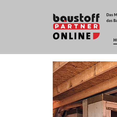
Das M
das B
H