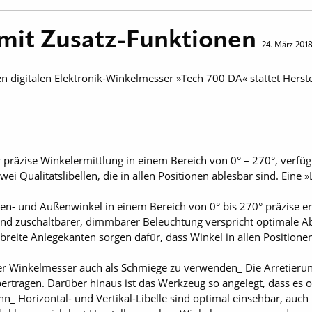
mit Zusatz-Funktionen
24. März 201
 digitalen Elektronik-Winkelmesser »Tech 700 DA« stattet Herstel
r präzise Winkelermittlung in einem Bereich von 0° – 270°, verfüg
wei Qualitätslibellen, die in allen Positionen ablesbar sind. Ein
n- und Außenwinkel in einem Bereich von 0° bis 270° präzise er
 und zuschaltbarer, dimmbarer Beleuchtung verspricht optimale Ab
breite Anlegekanten sorgen dafür, dass Winkel in allen Positione
der Winkelmesser auch als Schmiege zu verwenden_ Die Arretieru
ertragen. Darüber hinaus ist das Werkzeug so angelegt, dass es 
_ Horizontal- und Vertikal-Libelle sind optimal einsehbar, auch