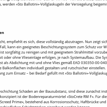
, werden »Sto Ballotini«-Vollglaskugeln der Versiegelung beigemi
ten
ht, empfiehlt es sich, diese vollständig abzutragen. Nun zeigt sich
er Fall, kann ein geeignetes Beschichtungssystem zum Schutz vor 
ist sorgfältig zu reinigen und mit geeignetem Strahlmittel vorzub
mit oder ohne Vlieseinlage erfolgen, je nach Systemaufbau. Die S
ist als Abdichtung mit und ohne Vlies gemäß EAD 030350-00-040
ie Balkonflächen individuell gestalten und rutschsicher einstelle
g zum Einsatz – bei Bedarf gefüllt mit »Sto Ballotini«-Vollglasku
eschichtung Schäden an der Bausubstanz, sind diese zunächst inst
 konzipiert ist der Bodenreparaturmörtel »StoCrete RM F«. Für die
Screed Prime«, bestehend aus Korrosionsschutz, Haftbrücke und 