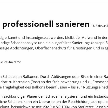
professionell sanieren
16. Februar 
ig erkannt und instandgesetzt werden, bleibt der Aufwand in de
undige Schadenanalyse und ein ausgefeiltes Sanierungskonzept. S
ssige Abdichtungen, Oberflächenschutz für Brüstungen und Kragp
uelle: StoCretec
on Schäden an Balkonen. Durch Ablösungen oder Risse in einer B
 dort zu Korrosion (Rost) an der Stahlbewehrung und zu Frostsch
ie Tragfähigkeit des Balkons beeinflussen – bis zur Nutzungseins
 ein sachkundiger Planer den Schaden analysieren und ein Instand
hliche Schäden, kann ein Überarbeiten der Beschichtung aus optis
elung, beispielsweise mit »StoPur VR 100« von StoCretec, lässt si