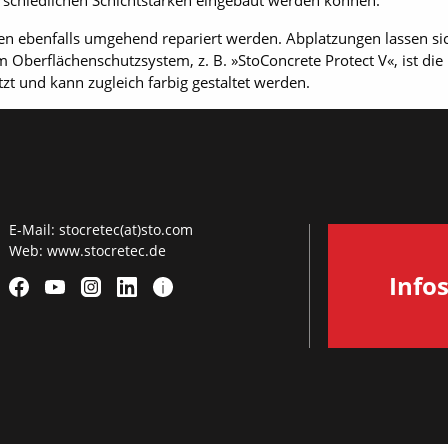
erschiedlichen Schichtstärken eingebaut werden können.
n ebenfalls umgehend repariert werden. Abplatzungen lassen sic
 Oberflächenschutzsystem, z. B. »StoConcrete Protect V«, ist die
zt und kann zugleich farbig gestaltet werden.
E-Mail:
stocretec(at)sto.com
Web:
www.stocretec.de
Info