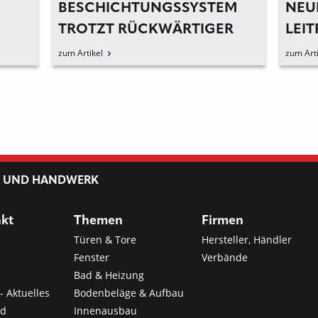
BESCHICHTUNGSSYSTEM
NEU
TROTZT RÜCKWÄRTIGER
LEIT
FEUCHTE UND ÜBERBRÜCKT
STR
zum Artikel
zum Arti
RISSE
L UND HANDWERK
nkt
Themen
Firmen
Türen & Tore
Hersteller, Händler
Fenster
Verbände
Bad & Heizung
- Aktuelles
Bodenbeläge & Aufbau
nd
Innenausbau