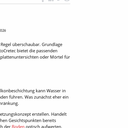
2026
r Regel überschaubar. Grundlage
toCretec bietet die passenden
lattenuntersichten oder Mörtel für
alkonbeschichtung kann Wasser in
äden führen. Was zunächst eher ein
chränkung.
setzungskonzept erstellen. Handelt
chen Gesichtspunkten bereits
ch der
Boden
optisch aufwerten.