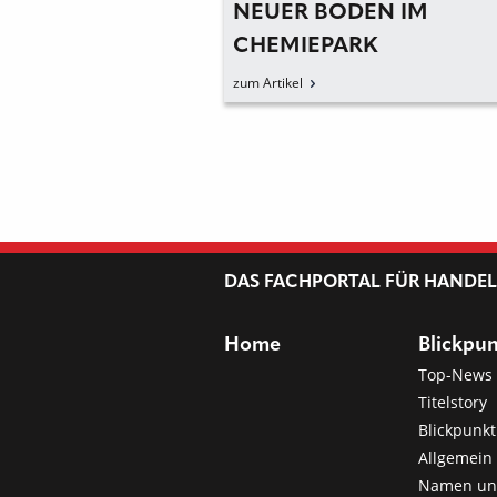
 BESTAND ZUR
NEUER BODEN IM
WIRD
CHEMIEPARK
zum Artikel
DAS FACHPORTAL FÜR HANDE
Home
Blickpu
Top-News
Titelstory
Blickpunkt
Allgemein 
Namen u