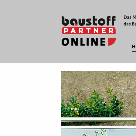
Das M
das B
H