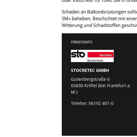
oder »StoCrete TG 108«, die in unt
Schäden an Balkonbrüstungen sollte
SM« beheben. Beschichtet mit einem
Witterung und Schadstoffen geschüt
FIRMENINFO
STOCRETEC GMBH
Gutenbergstraße 6
65830 Kriftel (bei Frankfurt a.
M.)
Telefon:
06192 401-0