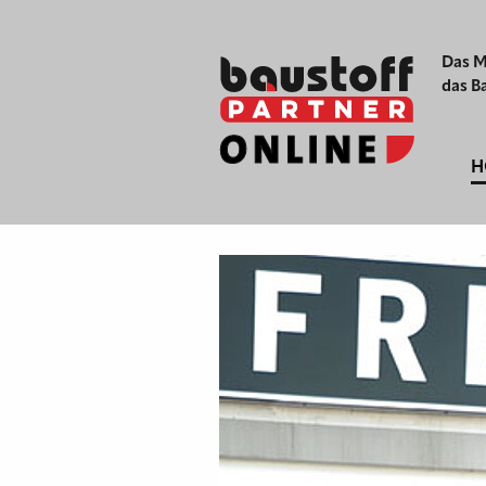
Das M
das B
H