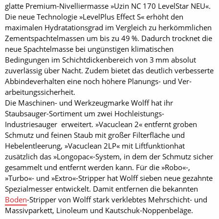
glatte Premium-Nivelliermasse »Uzin NC 170 LevelStar NEU«.
Die neue Technologie »LevelPlus Effect S« erhöht den
maximalen Hydratationsgrad im Vergleich zu herkömmlichen
Zementspachtelmassen um bis zu 49 %. Dadurch trocknet die
neue Spachtelmasse bei ungünstigen klimatischen
Bedingungen im Schichtdickenbereich von 3 mm absolut
zuverlässig über Nacht. Zudem bietet das deutlich verbesserte
Abbindeverhalten eine noch höhere Planungs- und Ver­
arbeitungssicherheit.
Die Maschinen- und Werkzeugmarke Wolff hat ihr
Staubsauger-Sortiment um zwei Hochleistungs-
Industriesauger erweitert. »Vacuclean 2« entfernt groben
Schmutz und feinen Staub mit großer Filterfläche und
Hebelentleerung, »Vacu­clean 2LP« mit Liftfunktionhat
zusätzlich das »Longopac«-System, in dem der Schmutz sicher
gesammelt und entfernt werden kann. Für die »Robo«-,
»Turbo«- und »Extro«-Stripper hat Wolff sieben neue gezahnte
Spezialmesser entwickelt. Damit entfernen die bekannten
Boden
-Stripper von Wolff stark verklebtes Mehrschicht- und
Massivparkett, Linoleum und Kautschuk-Noppenbeläge.