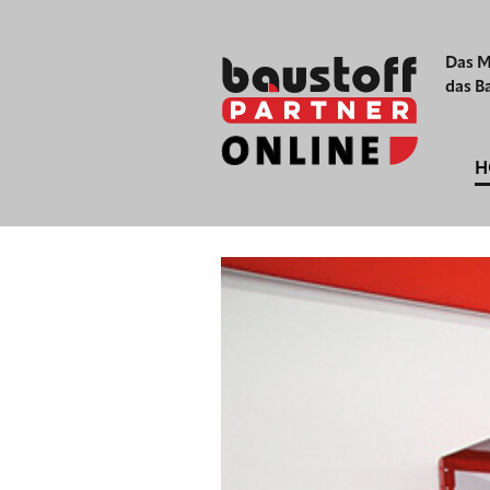
Das M
das B
H