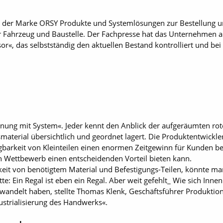
ter der Marke ORSY Produkte und Systemlösungen zur Bestellung 
 Fahrzeug und Baustelle. Der Fachpresse hat das Unternehmen au
or«, das selbstständig den aktuellen Bestand kontrolliert und be
rdnung mit System«. Jeder kennt den Anblick der aufgeräumten r
aterial übersichtlich und geordnet lagert. Die Produktentwickle
gbarkeit von Kleinteilen einen enormen Zeitgewinn für Kunden be
n Wettbewerb einen entscheidenden Vorteil bieten kann.
keit von benötigtem Material und Befestigungs-Teilen, könnte ma
te: Ein Regal ist eben ein Regal. Aber weit gefehlt_ Wie sich 
wandelt haben, stellte Thomas Klenk, Geschäftsführer Produktion
ustrialisierung des Handwerks«.