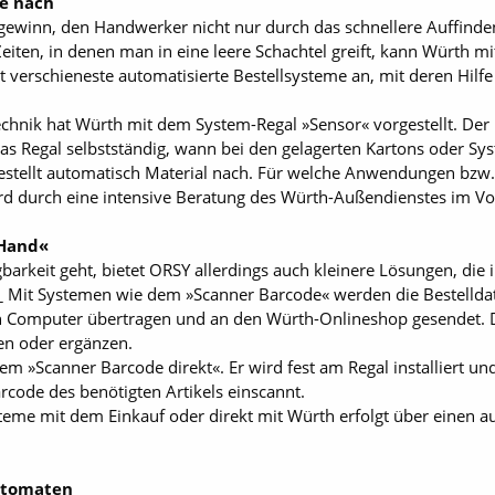
re nach
gewinn, den Handwerker nicht nur durch das schnellere Auffinden
Zeiten, in denen man in eine leere Schachtel greift, kann Würth m
verschieneste automatisierte Bestellsysteme an, mit deren Hilfe
echnik hat Würth mit dem System-Regal »Sensor« vorgestellt. D
as Regal selbstständig, wann bei den gelagerten Kartons oder Sys
bestellt automatisch Material nach. Für welche Anwendungen bzw. 
rd durch eine intensive Beratung des Würth-Außendienstes im Vorf
 Hand«
barkeit geht, bietet ORSY allerdings auch kleinere Lösungen, d
en_ Mit Systemen wie dem »Scanner Barcode« werden die Bestelld
en Computer übertragen und an den Würth-Onlineshop gesendet. Di
en oder ergänzen.
em »Scanner Barcode direkt«. Er wird fest am Regal installiert und
rcode des benötigten Artikels einscannt.
teme mit dem Einkauf oder direkt mit Würth erfolgt über einen 
utomaten