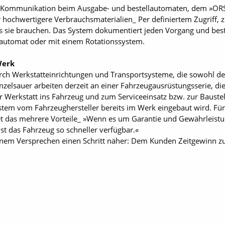
ie Kommunikation beim Ausgabe- und bestellautomaten, dem »OR
 hochwertigere Verbrauchsmaterialien_ Per definiertem Zugriff, 
sie brauchen. Das System dokumentiert jeden Vorgang und bestell
lautomat oder mit einem Rotationssystem.
Werk
h Werkstatt­einrichtungen und Transportsysteme, die sowohl de
ünzelsauer arbeiten derzeit an einer Fahrzeugausrüstungsserie, d
 Werkstatt ins Fahrzeug und zum Serviceeinsatz bzw. zur Baustell
em vom Fahrzeughersteller bereits im Werk eingebaut wird. Für
et das mehrere Vorteile_ »Wenn es um Garantie und Gewährleistu
t das Fahrzeug so schneller verfügbar.«
m Versprechen einen Schritt näher: Dem Kunden Zeitgewinn zu 