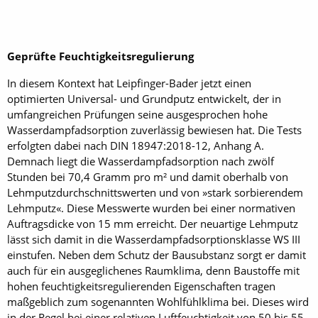
Geprüfte Feuchtigkeitsregulierung
In diesem Kontext hat Leipfinger-Bader jetzt einen
optimierten Universal- und Grundputz entwickelt, der in
umfangreichen Prüfungen seine ausgesprochen hohe
Wasserdampfadsorption zuverlässig bewiesen hat. Die Tests
erfolgten dabei nach DIN 18947:2018-12, Anhang A.
Demnach liegt die Wasserdampfadsorption nach zwölf
Stunden bei 70,4 Gramm pro m² und damit oberhalb von
Lehmputzdurchschnittswerten und von »stark sorbierendem
Lehmputz«. Diese Messwerte wurden bei einer normativen
Auftragsdicke von 15 mm erreicht. Der neuartige Lehmputz
lässt sich damit in die Wasserdampfadsorptionsklasse WS III
einstufen. Neben dem Schutz der Bausubstanz sorgt er damit
auch für ein ausgeglichenes Raumklima, denn Baustoffe mit
hohen feuchtigkeitsregulierenden Eigenschaften tragen
maßgeblich zum sogenannten Wohlfühlklima bei. Dieses wird
in der Regel bei einer relativen Luftfeuchtigkeit von 50 bis 55