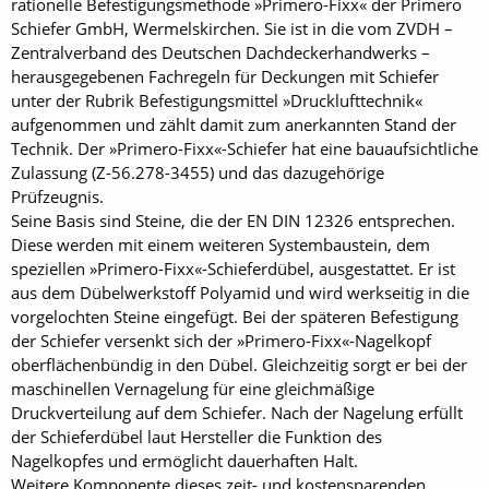
rationelle Befestigungsmethode »Primero-Fixx« der Primero
Schiefer GmbH, Wermelskirchen. Sie ist in die vom ZVDH –
Zentralverband des Deutschen Dachdeckerhandwerks –
herausgegebenen Fachregeln für Deckungen mit Schiefer
unter der Rubrik Befestigungsmittel »Drucklufttechnik«
aufgenommen und zählt damit zum anerkannten Stand der
Technik. Der »Primero-Fixx«-Schiefer hat eine bauaufsichtliche
Zulassung (Z-56.278-3455) und das dazugehörige
Prüfzeugnis.
Seine Basis sind Steine, die der EN DIN 12326 entsprechen.
Diese werden mit einem weiteren Systembaustein, dem
speziellen »Primero-Fixx«-Schieferdübel, ausgestattet. Er ist
aus dem Dübelwerkstoff Polyamid und wird werkseitig in die
vorgelochten Steine eingefügt. Bei der späteren Befestigung
der Schiefer versenkt sich der »Primero-Fixx«-Nagelkopf
oberflächenbündig in den Dübel. Gleichzeitig sorgt er bei der
maschinellen Vernagelung für eine gleichmäßige
Druckverteilung auf dem Schiefer. Nach der Nagelung erfüllt
der Schieferdübel laut Hersteller die Funktion des
Nagelkopfes und ermöglicht dauerhaften Halt.
Weitere Komponente dieses zeit- und kostensparenden