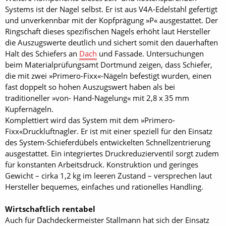
Systems ist der Nagel selbst. Er ist aus V4A-Edelstahl gefertigt
und unverkennbar mit der Kopfprägung »P« ausgestattet. Der
Ringschaft dieses spezifischen Nagels erhöht laut Hersteller
die Auszugswerte deutlich und sichert somit den dauerhaften
Halt des Schiefers an
Dach
und Fassade. Untersuchungen
beim Materialprüfungsamt Dortmund zeigen, dass Schiefer,
die mit zwei »Primero-Fixx«-Nägeln befestigt wurden, einen
fast doppelt so hohen Auszugswert haben als bei
traditioneller »von- Hand-Nagelung« mit 2,8 x 35 mm
Kupfernägeln.
Komplettiert wird das System mit dem »Primero-
Fixx«Druckluftnagler. Er ist mit einer speziell für den Einsatz
des System-Schieferdübels entwickelten Schnellzentrierung
ausgestattet. Ein integriertes Druckreduzierventil sorgt zudem
für konstanten Arbeitsdruck. Konstruktion und geringes
Gewicht – cirka 1,2 kg im leeren Zustand – versprechen laut
Hersteller bequemes, einfaches und rationelles Handling.
Wirtschaftlich rentabel
Auch für Dachdeckermeister Stallmann hat sich der Einsatz