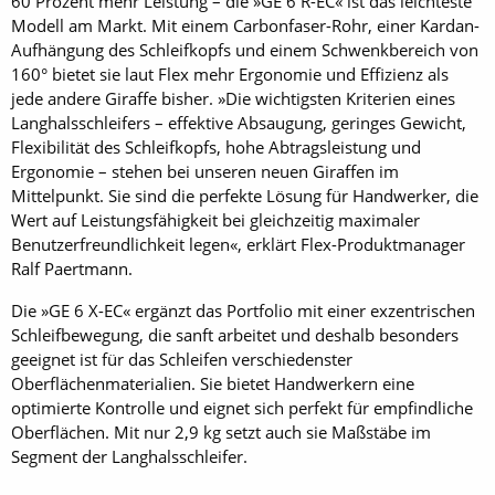
60 Prozent mehr Leistung – die »GE 6 R-EC« ist das leichteste
Modell am Markt. Mit einem Carbonfaser-Rohr, einer Kardan-
Aufhängung des Schleifkopfs und einem Schwenkbereich von
160° bietet sie laut Flex mehr Ergonomie und Effizienz als
jede andere Giraffe bisher. »Die wichtigsten Kriterien eines
Langhalsschleifers – effektive Absaugung, geringes Gewicht,
Flexibilität des Schleifkopfs, hohe Abtragsleistung und
Ergonomie – stehen bei unseren neuen Giraffen im
Mittelpunkt. Sie sind die perfekte Lösung für Handwerker, die
Wert auf Leistungsfähigkeit bei gleichzeitig maximaler
Benutzerfreundlichkeit legen«, erklärt Flex-Produktmanager
Ralf Paertmann.
Die »GE 6 X-EC« ergänzt das Portfolio mit einer exzentrischen
Schleifbewegung, die sanft arbeitet und deshalb besonders
geeignet ist für das Schleifen verschiedenster
Oberflächenmaterialien. Sie bietet Handwerkern eine
optimierte Kontrolle und eignet sich perfekt für empfindliche
Oberflächen. Mit nur 2,9 kg setzt auch sie Maßstäbe im
Segment der Langhalsschleifer.