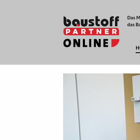
Das M
das B
H