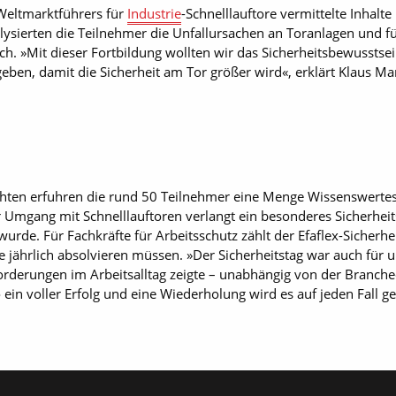
eltmarktführers für
Industrie
-Schnelllauftore vermittelte Inhalt
nalysierten die Teilnehmer die Unfallursachen an Toranlagen und 
rch. »Mit dieser Fortbildung wollten wir das Sicherheitsbewusst
 geben, damit die Sicherheit am Tor größer wird«, erklärt Klaus Manl
hten erfuhren die rund 50 Teilnehmer eine Menge Wissenswertes, w
 Umgang mit Schnelllauftoren verlangt ein besonderes Sicherhe
de. Für Fachkräfte für Arbeitsschutz zählt der Efaflex-Sicherheits
jährlich absolvieren müssen. »Der Sicherheitstag war auch für un
rderungen im Arbeitsalltag zeigte – unabhängig von der Branche«,
so ein voller Erfolg und eine Wiederholung wird es auf jeden Fall 