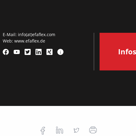
E-Mail:
info(at)efaflex.com
Web:
www.efaflex.de
Info