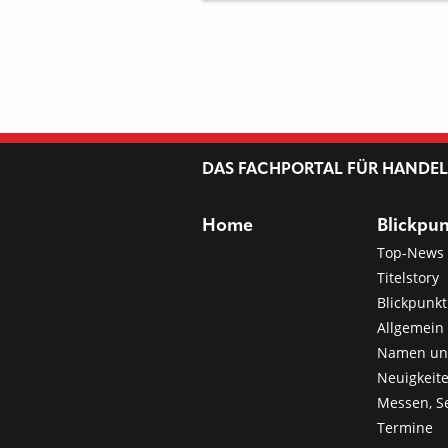
CHNET
DAS FACHPORTAL FÜR HANDE
Home
Blickpu
Top-News
Titelstory
Blickpunkt
Allgemein 
Namen u
Neuigkeit
Messen, S
Termine