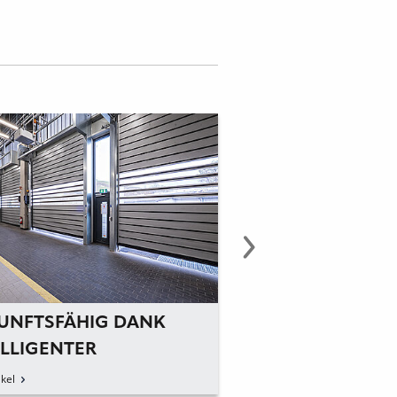
UNFTSFÄHIG DANK
KUNDENDIENST 
ELLIGENTER
KNOPFDRUCK
STEUERUNG
kel
zum Artikel