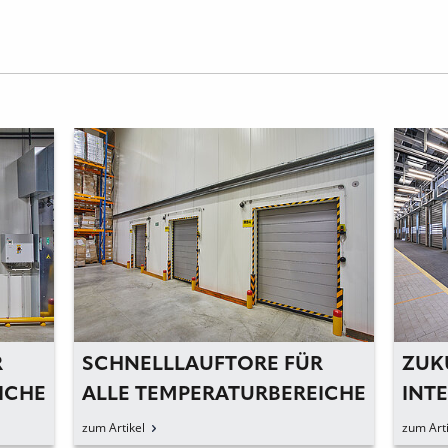
R
SCHNELLLAUFTORE FÜR
ZUK
ICHE
ALLE TEMPERATURBEREICHE
INT
TOR
zum Artikel
zum Arti