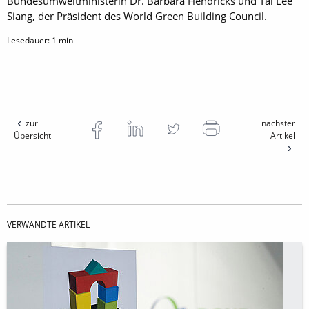
Bundesumweltministerin Dr. Barbara Hendricks und Tai Lee
Siang, der Präsident des World Green Building Council.
Lesedauer:
1
min
zur
nächster
Übersicht
Artikel
VERWANDTE ARTIKEL