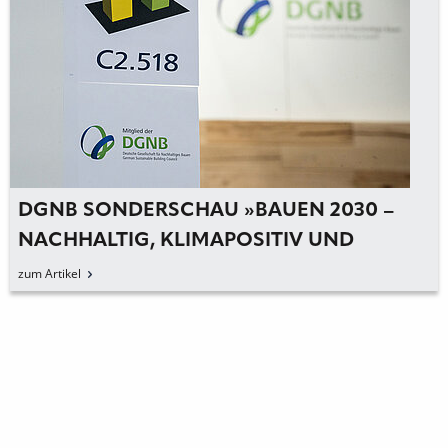
DGNB SONDERSCHAU »BAUEN 2030 –
NACHHALTIG, KLIMAPOSITIV UND
ZIRKULÄR« AUF DER BAU
zum Artikel