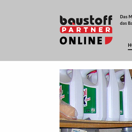
Das M
das B
H