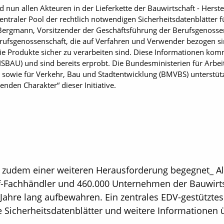
 nun allen Akteuren in der Lieferkette der Bauwirtschaft - Herst
ntraler Pool der rechtlich notwendigen Sicherheitsdatenblätter fü
rd Bergmann, Vorsitzender der Geschäftsführung der Berufsgenosse
rufsgenossenschaft, die auf Verfahren und Verwender bezogen si
 die Produkte sicher zu verarbeiten sind. Diese Informationen ko
BAU) und sind bereits erprobt. Die Bundesministerien für Arbeit
, sowie für Verkehr, Bau und Stadtentwicklung (BMVBS) unterstü
nden Charakter“ dieser Initiative.
zudem einer weiteren Herausforderung begegnet_ Alle
off-Fachhändler und 460.000 Unternehmen der Bauwirt
 Jahre lang aufbewahren. Ein zentrales EDV-gestützte
 Sicherheitsdatenblätter und weitere Informationen 