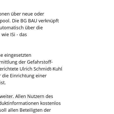
ionen über neue oder
npool. Die BG BAU verknüpft
utomatisch über die
wie ISi - das
he eingesetzten
ittlung der Gefahrstoff-
berichtete Ulrich Schmidt-Kuhl
ie Einrichtung einer
st.
eiter. Allen Nutzern des
duktinformationen kostenlos
ll allen Beteiligten der