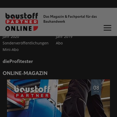
Magazin
Jahr 2026
Jahr 2025
Das Magazin & Fachportal für
das
Bauhandwerk
Jahr 2024
Jahr 2023
Jahr 2022
Jahr 2021
Jahr 2020
Jahr 2019
Sonderveröffentlichungen
Abo
Mini-Abo
dieProfitester
ONLINE-MAGAZIN