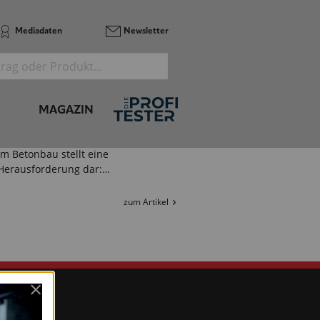
Weiterbildungseinrichtung
entschied sich…
Mediadaten
Newsletter
zum Artikel
BPA
BETONFUGEN DAUERHAFT
ABDICHTEN
MAGAZIN
Das dauerhafte Abdichten von
horizontalen und vertikalen Fugen
im Betonbau stellt eine
Herausforderung dar:…
zum Artikel
vorherige
×