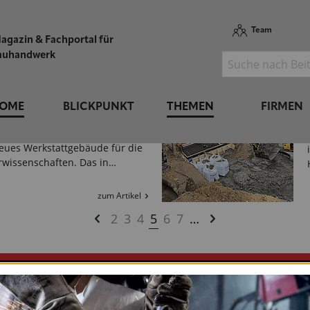
ieversorgung treiben viele
eigentümer um. Eine hybride
ng aus…
Team
agazin & Fachportal für
zum Artikel
auhandwerk
k Bauteile GmbH
S WERKSTATTGEBÄUDE MIT
TBETONFASSADE FÜR
OME
BLICKPUNKT
THEMEN
FIRMEN
NSBURGER...
egensburger Universität erhält
eues Werkstattgebäude für die
rwissenschaften. Das in…
zum Artikel
2
3
4
5
6
7
…
L UND HANDWERK