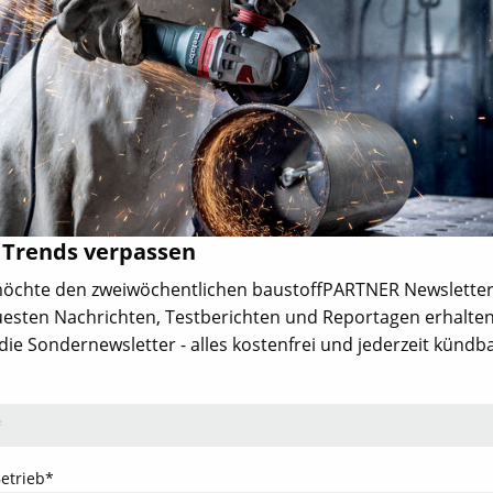
nkt
Themen
Firmen
Türen & Tore
Hersteller, Händler
Fenster
Verbände
Bad & Heizung
- Aktuelles
Bodenbeläge & Aufbau
nd
Innenausbau
Werkzeuge &
en
Befestigungstechnik
eminare,
Arbeitsschutz /
 Trends verpassen
Arbeitssicherheit
Dach & Holzbau
 möchte den zweiwöchentlichen baustoffPARTNER Newsletter
Fassade
esten Nachrichten, Testberichten und Reportagen erhalten
Außenanlagen
ie Sondernewsletter - alles kostenfrei und jederzeit kündba
Rohbau
IT am Bau
Jubiläum
dieProfitester
Betrieb*