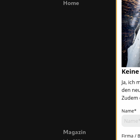
Home
Blickpu
Top-News
Titelstory
Blickpunkt
Allgemein 
Namen u
Neuigkeit
Messen, S
Termine
Keine
Ja, ich
den neu
Zudem d
Name*
Magazin
Firma / 