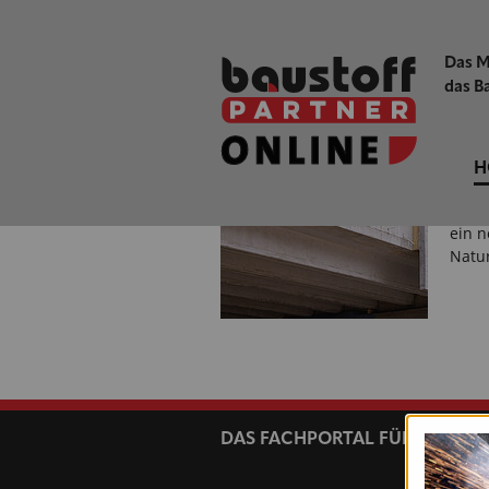
Energ
Haus
Lösu
Das M
das B
Schöc
NEUE
SICH
H
REGE
Die R
ein n
Natu
nächste
DAS FACHPORTAL FÜR HANDE