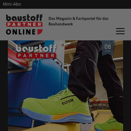
Mini-Abo
dieProfitester
Das Magazin & Fachportal für
das
Bauhandwerk
ONLINE-MAGAZIN