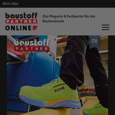
Mini-Abo
dieProfitester
Das Magazin & Fachportal für
das
Bauhandwerk
ONLINE-MAGAZIN