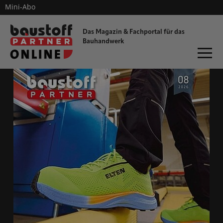
Mini-Abo
dieProfitester
Das Magazin & Fachportal für
das
Bauhandwerk
ONLINE-MAGAZIN