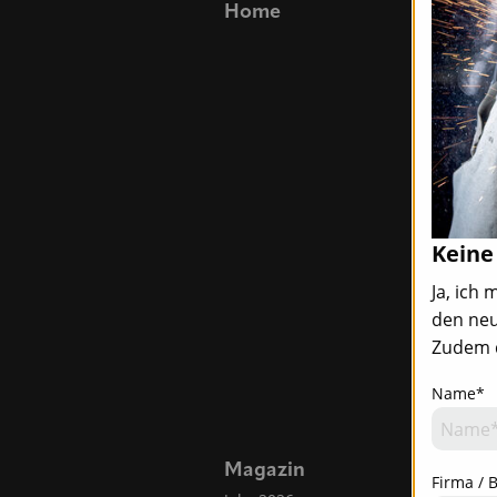
Home
Blickpu
Top-News
Titelstory
Blickpunkt
Allgemein 
Namen u
Neuigkeit
Messen, S
Termine
Keine
Ja, ich
den neu
Zudem d
Name*
Magazin
Firma / 