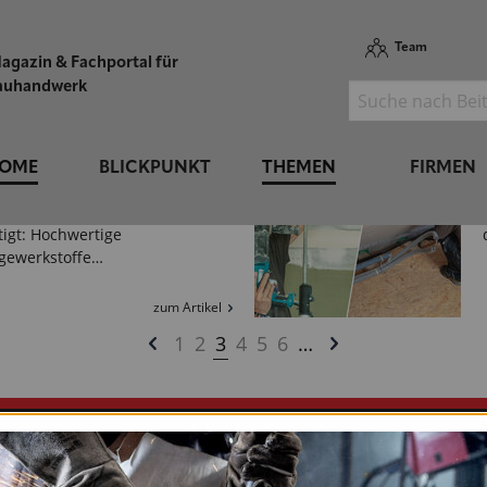
dschutz mit hoher
ungsfreundlichkeit.…
Team
agazin & Fachportal für
zum Artikel
auhandwerk
l Bauchemie GmbH & Co. KG
DFESTER AUSGLEICHSMÖRTEL
DIE WAND
OME
BLICKPUNKT
THEMEN
FIRMEN
l Bauchemie liefert alles, was
liesenleger auf der Baustelle
igt: Hochwertige
egewerkstoffe…
zum Artikel
1
2
3
4
5
6
…
L UND HANDWERK