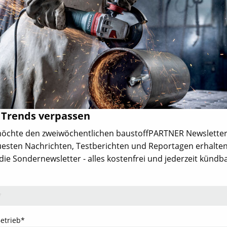
nkt
Themen
Firmen
Türen & Tore
Hersteller, Händler
Fenster
Verbände
Bad & Heizung
- Aktuelles
Bodenbeläge & Aufbau
nd
Innenausbau
Werkzeuge &
en
Befestigungstechnik
eminare,
Arbeitsschutz /
 Trends verpassen
Arbeitssicherheit
Dach & Holzbau
 möchte den zweiwöchentlichen baustoffPARTNER Newsletter
Fassade
esten Nachrichten, Testberichten und Reportagen erhalten
Außenanlagen
ie Sondernewsletter - alles kostenfrei und jederzeit kündba
Rohbau
IT am Bau
Jubiläum
dieProfitester
Betrieb*