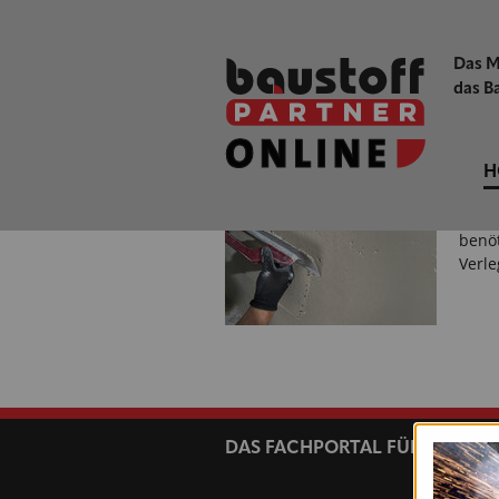
Bran
Wart
Das M
das B
Kiese
STAN
FÜR 
H
Kiese
der F
benöt
Verl
nächste
DAS FACHPORTAL FÜR HANDE