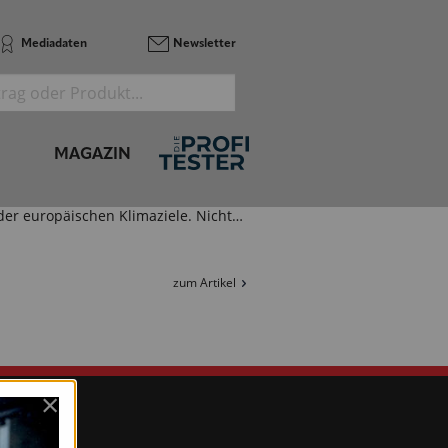
Nachhaltigkeit – gesund und…
Mediadaten
Newsletter
zum Artikel
Linzmeier Bauelemente GmbH
INNENDÄMMSYSTEME – VOM
DACHBODEN BIS ZUR KELLERDECKE
MAGAZIN
Eine effiziente Gebäudehülle ist ein
wesentlicher Faktor zum Erreichen
der europäischen Klimaziele. Nicht…
zum Artikel
vorherige
×