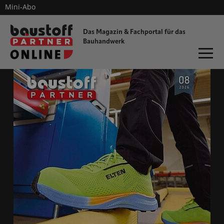
Mini-Abo
dieProfitester
Das Magazin & Fachportal für
das
Bauhandwerk
ONLINE-MAGAZIN