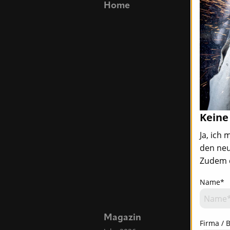
Home
Blickpu
Top-News
Titelstory
Blickpunkt
Allgemein 
Namen u
Neuigkeit
Messen, S
Termine
Keine
Ja, ich
den neu
Zudem d
Name*
Magazin
Firma / 