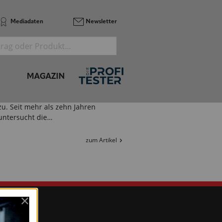
Ruhe zu genießen. Gutjahr hat mit…
Mediadaten
Newsletter
zum Artikel
Birco GmbH
SO GEHT INFRASTRUKTURPLANUNG
IM URBANEN RAUM
MAGAZIN
Wetterereignisse wie Stürme,
Starkregen oder Hitzewellen nehmen
zu. Seit mehr als zehn Jahren
untersucht die…
zum Artikel
vorherige
×