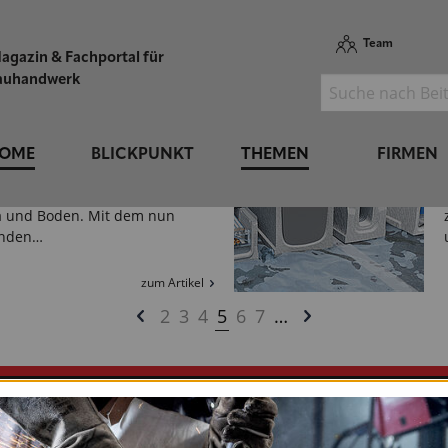
vativen Trass-Zement-Beton
ckelt, der…
Team
agazin & Fachportal für
zum Artikel
auhandwerk
r-Lee GmbH & Co. KG
PFLASTER MIT INTEGRIERTEM
CHENSPEICHER
OME
BLICKPUNKT
THEMEN
FIRMEN
on Hübner-Lee patentierte
-System schützt Ressourcen,
a und Boden. Mit dem nun
enden…
zum Artikel
2
3
4
5
6
7
…
L UND HANDWERK