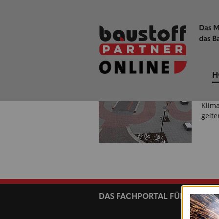
inno
entwi
Das M
das B
Hübne
EIN 
ZWIS
H
Das v
»TTE«
Klim
gelt
nächste
DAS FACHPORTAL FÜR HANDE