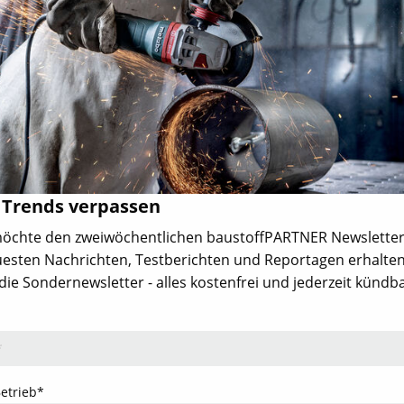
nkt
Themen
Firmen
Türen & Tore
Hersteller, Händler
Fenster
Verbände
Bad & Heizung
- Aktuelles
Bodenbeläge & Aufbau
nd
Innenausbau
Werkzeuge &
en
Befestigungstechnik
eminare,
Arbeitsschutz /
 Trends verpassen
Arbeitssicherheit
Dach & Holzbau
 möchte den zweiwöchentlichen baustoffPARTNER Newsletter
Fassade
esten Nachrichten, Testberichten und Reportagen erhalten
Außenanlagen
ie Sondernewsletter - alles kostenfrei und jederzeit kündba
Rohbau
IT am Bau
Jubiläum
dieProfitester
Betrieb*