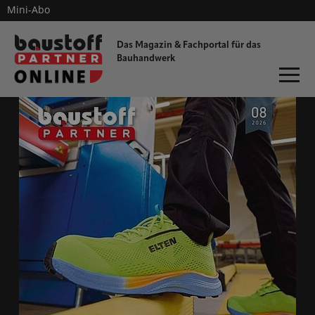
Mini-Abo
dieProfitester
Das Magazin & Fachportal für
das
Bauhandwerk
ONLINE-MAGAZIN