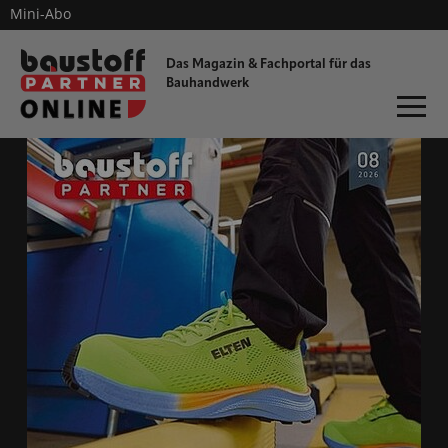
Mini-Abo
dieProfitester
Das Magazin & Fachportal für
das
Bauhandwerk
ONLINE-MAGAZIN