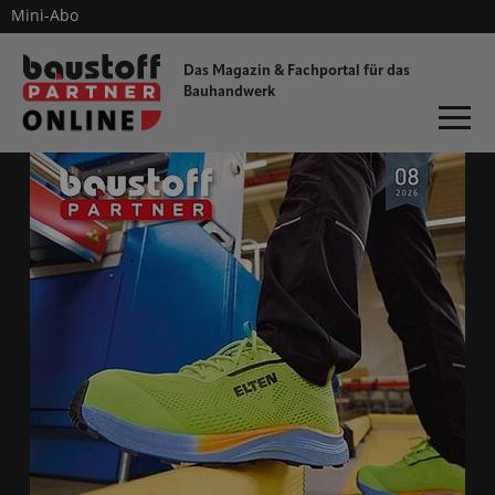
Mini-Abo
dieProfitester
Das Magazin & Fachportal für
das
Bauhandwerk
ONLINE-MAGAZIN